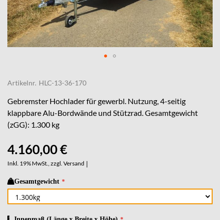
Skip
to
Artikelnr.
HLC-13-36-170
the
beginning
Gebremster Hochlader für gewerbl. Nutzung, 4-seitig
of
klappbare Alu-Bordwände und Stützrad. Gesamtgewicht
the
(zGG): 1.300 kg
images
gallery
4.160,00 €
Inkl. 19% MwSt., zzgl.
Versand
|
Gesamtgewicht
Innenmaß (Länge x Breite x Höhe)