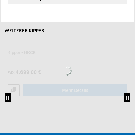
WEITERER KIPPER
Kipper - HKCR
Ab
4.699,00 €
Mehr Details