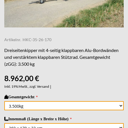
Skip
to
Artikelnr.
HKC-35-26-170
the
beginning
Dreiseitenkipper mit 4-seitig klappbaren Alu-Bordwänden
of
und verstärktem klappbaren Stützrad. Gesamtgewicht
the
(zGG): 3.500 kg
images
gallery
8.962,00 €
Inkl. 19% MwSt., zzgl.
Versand
|
Gesamtgewicht
Innenmaß (Länge x Breite x Höhe)