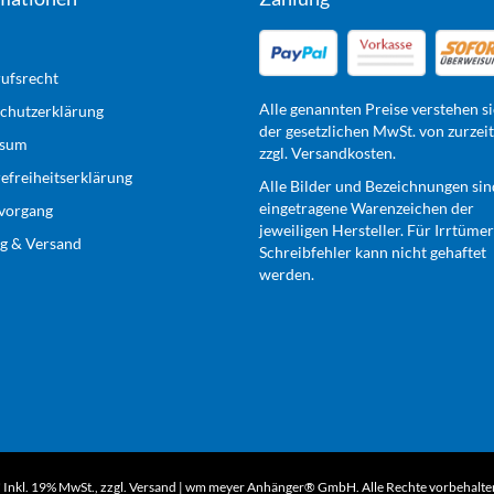
ufsrecht
Alle genannten Preise verstehen si
chutzerklärung
der gesetzlichen MwSt. von zurzei
ssum
zzgl. Versandkosten.
refreiheitserklärung
Alle Bilder und Bezeichnungen sin
eingetragene Warenzeichen der
lvorgang
jeweiligen Hersteller. Für Irrtüme
g & Versand
Schreibfehler kann nicht gehaftet
werden.
* Inkl. 19% MwSt., zzgl.
Versand
wm meyer Anhänger® GmbH. Alle Rechte vorbehalte