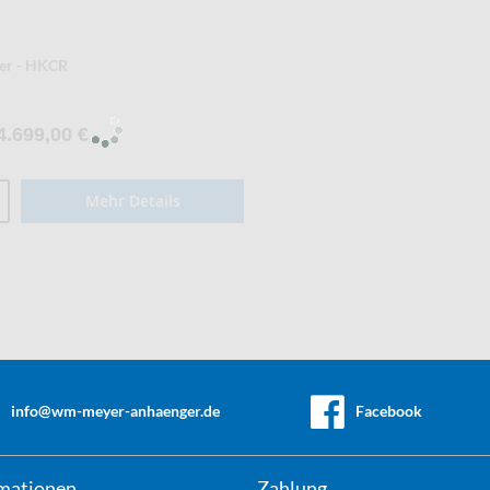
er - HKCR
4.699,00 €
Mehr Details
info@wm-meyer-anhaenger.de
Facebook
mationen
Zahlung