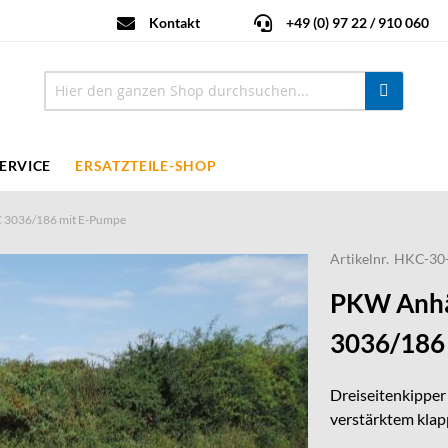
Kontakt
+49 (0) 97 22 / 910 060
ERVICE
ERSATZTEILE-SHOP
C 3036/186 mit E-Pumpe
Artikelnr.
HKC-30
PKW Anhä
3036/186
Dreiseitenkipper
verstärktem klap