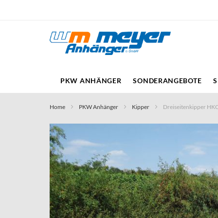
Direkt
zum
Inhalt
PKW ANHÄNGER
SONDERANGEBOTE
S
Home
PKW Anhänger
Kipper
Dreiseitenkipper HK
Skip
to
the
end
of
the
images
gallery