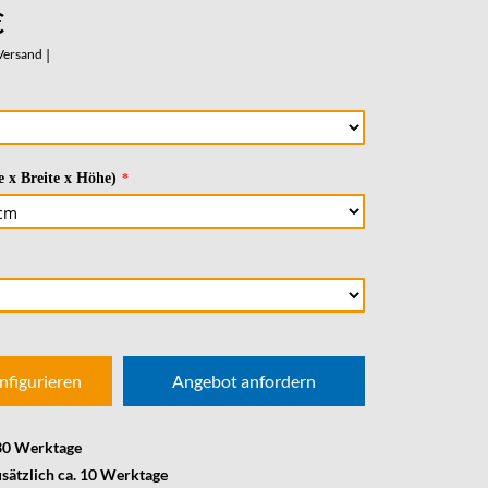
€
Versand
|
 x Breite x Höhe)
nfigurieren
Angebot anfordern
 30 Werktage
usätzlich ca. 10 Werktage