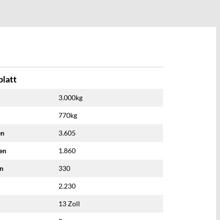
latt
3.000kg
770kg
en
3.605
nen
1.860
en
330
2.230
13 Zoll