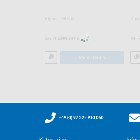
Kipper - HLNK
Kipp
Ab
3.499,00 €
Ab
Mehr Details
+49 (0) 97 22 - 910 060
Kategorien
Infor