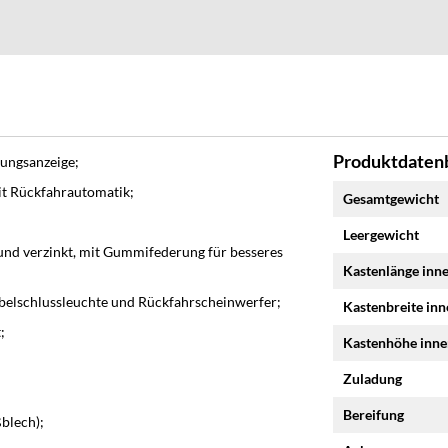
Produktdatenb
rungsanzeige;
Mehr
it Rückfahrautomatik;
Gesamtgewicht
Informationen
Leergewicht
nd verzinkt, mit Gummifederung für besseres
Kastenlänge inn
belschlussleuchte und Rückfahrscheinwerfer;
Kastenbreite in
;
Kastenhöhe inn
Zuladung
Bereifung
blech);