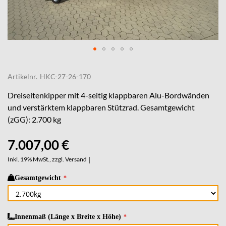
Skip
to
Artikelnr.
HKC-27-26-170
the
beginning
Dreiseitenkipper mit 4-seitig klappbaren Alu-Bordwänden
of
und verstärktem klappbaren Stützrad. Gesamtgewicht
the
(zGG): 2.700 kg
images
gallery
7.007,00 €
Inkl. 19% MwSt., zzgl.
Versand
|
Gesamtgewicht
Innenmaß (Länge x Breite x Höhe)