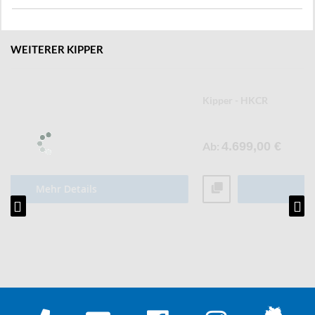
WEITERER KIPPER
Kipper - HKCR
Ab
4.699,00 €
Mehr Details